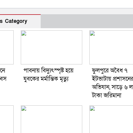
s Category
জনে
পাবনায় বিদ্যুৎস্পৃষ্ট হয়ে
ফুলপুরে অবৈধ ৭
িবস
যুব‌কের মর্মান্তিক মৃত্যু
ইটভাটায় প্রশাসনে
অভিযান, সাড়ে ৬ ল
টাকা জরিমানা