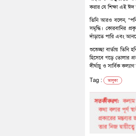
করার যে শিক্ষা এই ঈদ
​তিনি আরও বলেন, “পব
সমৃদ্ধি। কোরবানির প্
দাঁড়াতে পারি এবং আনন্
​শুভেচ্ছা বার্তায় তি
হিসেবে গড়ে তোলার প্রত্
দীর্ঘায়ু ও সার্বিক কল
Tag :
ভালুকা