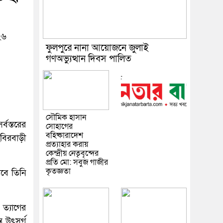
২৬
ফুলপুরে নানা আয়োজনে জুলাই
গণঅভ্যুত্থান দিবস পালিত
সৌমিক হাসান
বস্তরের
সোহাগের
বহিষ্কারাদেশ
বিরবাড়ী
প্রত্যাহার করায়
কেন্দ্রীয় নেতৃবৃন্দের
প্রতি মো: সবুজ গাজীর
কৃতজ্ঞতা
েবে তিনি
 ত্যাগের
তু উৎসর্গ