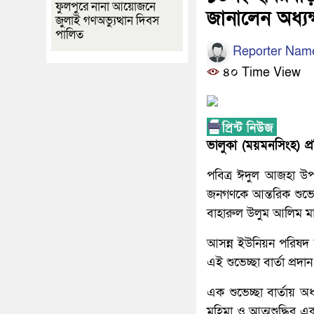
ফুলপুরে নানা আয়োজনে
জানালেন অধ্যক
জুলাই গণঅভ্যুত্থান দিবস
পালিত
Reporter Nam
৪০ Time View
ভালুকা (ময়মনসিংহ) প্র
পবিত্র ঈদুল আজহা উপ
জনগণকে আন্তরিক শুভেচ
বাহারুল উলুম আলিম মাদ
​আসন্ন ইউনিয়ন পরিষদ ন
এই শুভেচ্ছা বার্তা প্রদ
​এক শুভেচ্ছা বার্তায় 
মহিমা ও আত্মশুদ্ধির এক অ