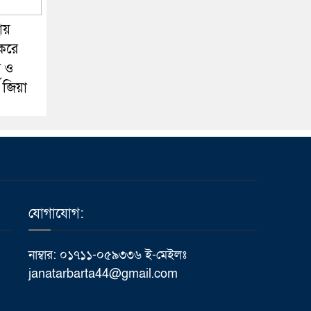
ায়
 করে
া ও
ী জিয়া
যোগাযোগ:
নাম্বার: ০১৭১১-০৫৯৩৩৬ ই-মেইলঃ
janatarbarta44@gmail.com