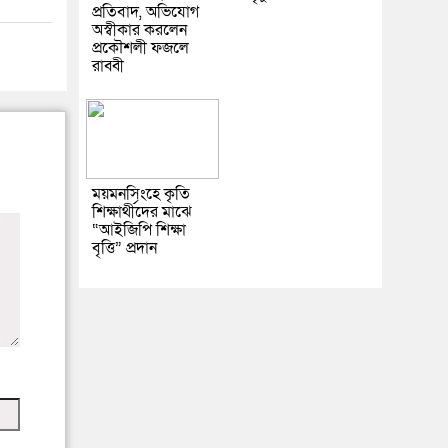
প্রতিবাদ, অভিযোগ
অস্বীকার করলেন
প্রকৌশলী ফজলে
রাব্বী
ময়মনসিংহে কৃতি
শিক্ষার্থীদের মাঝে
“আইজিপি শিক্ষা
বৃত্তি” প্রদান