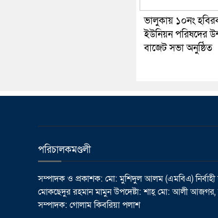
ভালুকায় ১০নং হবির
ইউনিয়ন পরিষদের উন্ম
বাজেট সভা অনুষ্ঠিত
পরিচালকমণ্ডলী
সম্পাদক ও প্রকাশক: মো: মুশিদুল আলম (এমবিএ) নির্বাহী
মোকছেদুর রহমান মামুন উপদেষ্টা: শাহ্ মো: আলী আজগর, র
সম্পাদক: গোলাম কিবরিয়া পলাশ