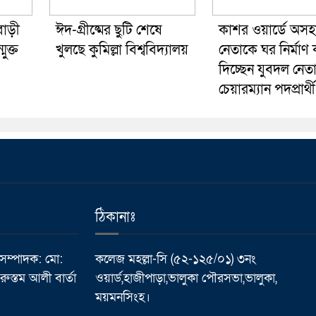
বাড়ী
ঈদ-গ্রীষ্মের ছুটি শেষে
কাশর ওয়ার্ডে অসহ
ুক্ত
খুলছে কুমিল্লা বিশ্ববিদ্যালয়
নেতাকে ঘর নির্মাণ
দিচ্ছেন যুবদল নেত
চেয়ারম্যান পদপ্রার্থ
ঠিকানাঃ
 সম্পাদক: মো:
কলেজ মহল্লা-সি (৫২-১২৫/০১) ৩নং
ুস্তম আলী বার্তা
ওয়ার্ড,হাজীপাড়া,ভালুকা পৌরসভা,ভালুকা,
ময়মনসিংহ।