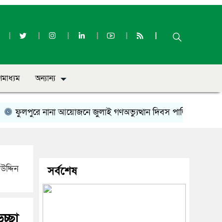
ণমাধ্যম
অন্যান্য
ুলপুরে নানা আয়োজনে জুলাই গণঅভ্যুত্থান দিবস পালিত
সৌমিক হাস
উদ্দিন
সর্বশেষ
চ্ছা