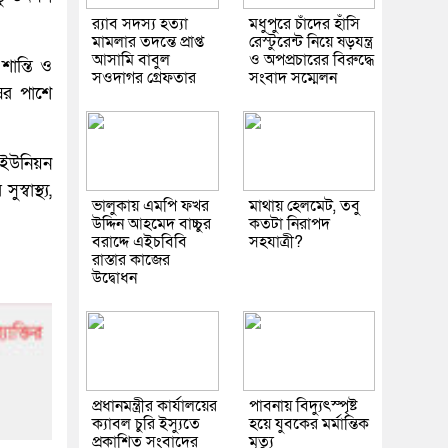
র‌্যাব সদস্য হত্যা
মধুপুরে চাঁদের হাঁসি
মামলার তদন্তে প্রাপ্ত
রেস্টুরেন্ট নিয়ে ষড়যন্ত্র
আসামি বাবুল
ও অপপ্রচারের বিরুদ্ধে
ান্তি ও
সওদাগর গ্রেফতার
সংবাদ সম্মেলন
ষের পাশে
ল ইউনিয়ন
বাস্থ্য,
ভালুকায় এমপি ফখর
মাথায় হেলমেট, তবু
উদ্দিন আহমেদ বাচ্চুর
কতটা নিরাপদ
বরাদ্দে এইচবিবি
সহযাত্রী?
রাস্তার কাজের
উদ্বোধন
প্রধানমন্ত্রীর কার্যালয়ের
পাবনায় বিদ্যুৎস্পৃষ্ট
ক্যাবল চুরি ইস্যুতে
হয়ে যুব‌কের মর্মান্তিক
প্রকাশিত সংবাদের
মৃত্যু