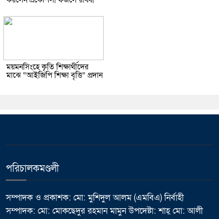
করলেন প্রকৌশলী ফজলে রাব্বী
ময়মনসিংহে কৃতি শিক্ষার্থীদের
মাঝে “আইজিপি শিক্ষা বৃত্তি” প্রদান
পরিচালকমণ্ডলী
সম্পাদক ও প্রকাশক: মো: মুশিদুল আলম (এমবিএ) নির্বাহী
সম্পাদক: মো: মোকছেদুর রহমান মামুন উপদেষ্টা: শাহ্ মো: আলী