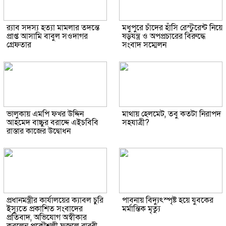
র‌্যাব সদস্য হত্যা মামলার তদন্তে
মধুপুরে চাঁদের হাঁসি রেস্টুরেন্ট নিয়ে
প্রাপ্ত আসামি বাবুল সওদাগর
ষড়যন্ত্র ও অপপ্রচারের বিরুদ্ধে
গ্রেফতার
সংবাদ সম্মেলন
ভালুকায় এমপি ফখর উদ্দিন
মাথায় হেলমেট, তবু কতটা নিরাপদ
আহমেদ বাচ্চুর বরাদ্দে এইচবিবি
সহযাত্রী?
রাস্তার কাজের উদ্বোধন
প্রধানমন্ত্রীর কার্যালয়ের ক্যাবল চুরি
পাবনায় বিদ্যুৎস্পৃষ্ট হয়ে যুব‌কের
ইস্যুতে প্রকাশিত সংবাদের
মর্মান্তিক মৃত্যু
প্রতিবাদ, অভিযোগ অস্বীকার