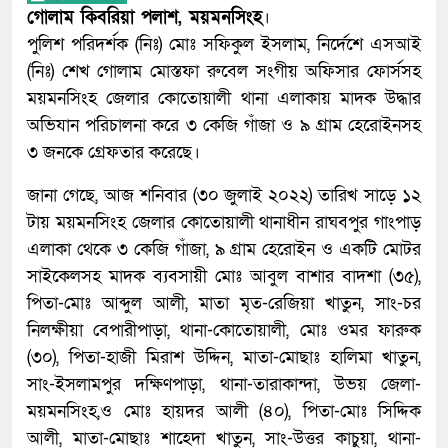
গোলাম কিবরিয়া পলাশ, ময়মনসিংহ
।
পুলিশ পরিদর্শক (নিঃ) মোঃ সফিকুল ইসলাম, নির্দেশে এসআই
(নিঃ) শেখ গোলাম মোস্তফা রুবেল সংগীয় অফিসার ফোর্সসহ
ময়মনসিংহ জেলার কোতোয়ালী থানা এলাকায় মাদক উদ্ধার
অভিযান পরিচালনা করে ৩ কেজি গাঁজা ও ৯ গ্রাম হেরোইনসহ
৩ জনকে গ্রেফতার করেছে।
জানা গেছে, আজ শনিবার (৩০ জুলাই ২০২২) তারিখ সাড়ে ১২
টায় ময়মনসিংহ জেলার কোতোয়ালী থানাধীন রাঘবপুর গাংপাড়
এলাকা থেকে ৩ কেজি গাঁজা, ৯ গ্রাম হেরোইন ও একটি মোটর
সাইকেলসহ মাদক ব্যবসায়ী মোঃ আবুল বাশার বাদশা (৩৫),
পিতা-মোঃ আব্দুল আলী, মাতা মৃত-রেজিয়া খাতুন, সাং-চর
নিলক্ষীয়া বেপারীপাড়া, থানা-কোতোয়ালী, মোঃ ওমর ফারুক
(৩০), পিতা-হাজী মিরাশ উদ্দিন, মাতা-মোছাঃ হালিমা খাতুন,
সাং-ইসলামপুর দক্ষিণপাড়া, থানা-তারাকান্দা, উভয় জেলা-
ময়মনসিংহ,ও মোঃ হায়দর আলী (৪০), পিতা-মোঃ সিদ্দিক
আলী, মাতা-মোছাঃ শাহেদা খাতুন, সাং-উত্তর কাচুয়া, থানা-