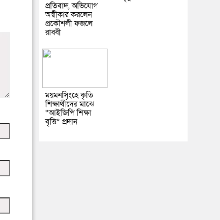
প্রতিবাদ, অভিযোগ
অস্বীকার করলেন
প্রকৌশলী ফজলে
রাব্বী
ময়মনসিংহে কৃতি
শিক্ষার্থীদের মাঝে
“আইজিপি শিক্ষা
বৃত্তি” প্রদান