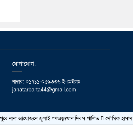
যোগাযোগ:
নাম্বার: ০১৭১১-০৫৯৩৩৬ ই-মেইলঃ
janatarbarta44@gmail.com
ানা আয়োজনে জুলাই গণঅভ্যুত্থান দিবস পালিত
সৌমিক হাসান সোহাগের
কারিগরি সহযোগিতায়ঃ
Meghna Host