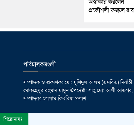
অস্বীকার করলেন
প্রকৌশলী ফজলে রাব্
পরিচালকমণ্ডলী
সম্পাদক ও প্রকাশক: মো: মুশিদুল আলম (এমবিএ) নির্বাহী
মোকছেদুর রহমান মামুন উপদেষ্টা: শাহ্ মো: আলী আজগর, র
সম্পাদক: গোলাম কিবরিয়া পলাশ
শিরোনামঃ
© All rights reserved © Dainik Janatar Barta