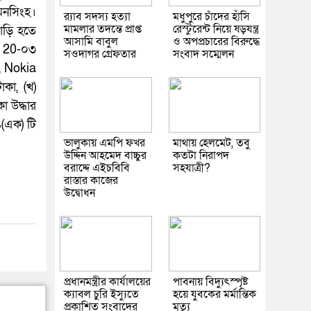
য়মনসিংহ।
র‌্যাব সদস্য হত্যা
মধুপুরে চাঁদের হাঁসি
মামলার তদন্তে প্রাপ্ত
রেস্টুরেন্ট নিয়ে ষড়যন্ত্র
াড়ি হতে
আসামি বাবুল
ও অপপ্রচারের বিরুদ্ধে
A 20-০৩
সওদাগর গ্রেফতার
সংবাদ সম্মেলন
, Nokia
াকা, (খ)
া উদ্ধার
১(এক) টি
ভালুকায় এমপি ফখর
মাথায় হেলমেট, তবু
উদ্দিন আহমেদ বাচ্চুর
কতটা নিরাপদ
বরাদ্দে এইচবিবি
সহযাত্রী?
রাস্তার কাজের
উদ্বোধন
প্রধানমন্ত্রীর কার্যালয়ের
পাবনায় বিদ্যুৎস্পৃষ্ট
ক্যাবল চুরি ইস্যুতে
হয়ে যুব‌কের মর্মান্তিক
প্রকাশিত সংবাদের
মৃত্যু