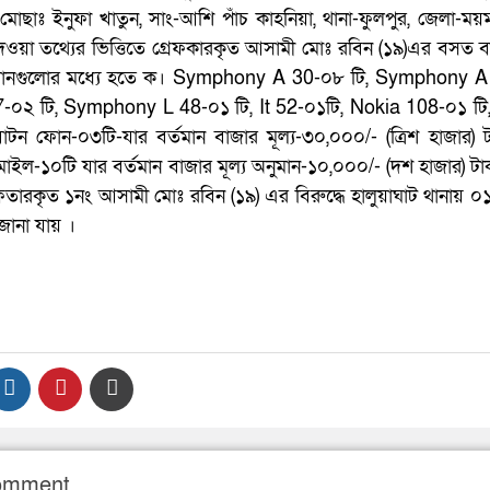
মোছাঃ ইনুফা খাতুন, সাং-আশি পাঁচ কাহনিয়া, থানা-ফুলপুর, জেলা-ম
েওয়া তথ্যের ভিত্তিতে গ্রেফকারকৃত আসামী মোঃ রবিন (১৯)এর বসত ব
ফোনগুলোর মধ্যে হতে ক। Symphony A 30-০৮ টি, Symphony 
-০২ টি, Symphony L 48-০১ টি, It 52-০১টি, Nokia 108-০১ টি
াটন ফোন-০৩টি-যার বর্তমান বাজার মূল্য-৩০,০০০/- (ত্রিশ হাজার) ট
ি মোমাইল-১০টি যার বর্তমান বাজার মূল্য অনুমান-১০,০০০/- (দশ হাজার) টাক
েফতারকৃত ১নং আসামী মোঃ রবিন (১৯) এর বিরুদ্ধে হালুয়াঘাট থানায় ০
জানা যায় ।
Comment