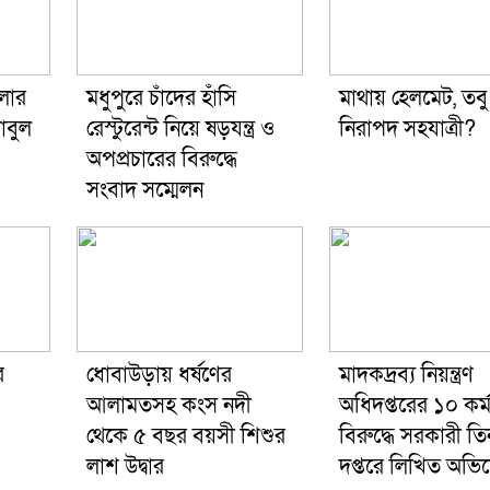
মলার
মধুপুরে চাঁদের হাঁসি
মাথায় হেলমেট, তব
বাবুল
রেস্টুরেন্ট নিয়ে ষড়যন্ত্র ও
নিরাপদ সহযাত্রী?
অপপ্রচারের বিরুদ্ধে
সংবাদ সম্মেলন
র
ধোবাউড়ায় ধর্ষণের
মাদকদ্রব্য নিয়ন্ত্রণ
আলামতসহ কংস নদী
অধিদপ্তরের ১০ কর্ম
থেকে ৫ বছর বয়সী শিশুর
বিরুদ্ধে সরকারী তি
লাশ উদ্বার
দপ্তরে লিখিত অভ