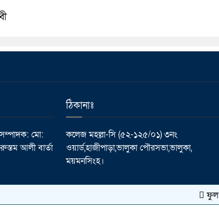
বী
ঠিকানাঃ
 সম্পাদক: মো:
কলেজ মহল্লা-সি (৫২-১২৫/০১) ৩নং
ুস্তম আলী বার্তা
ওয়ার্ড,হাজীপাড়া,ভালুকা পৌরসভা,ভালুকা,
ময়মনসিংহ।
ফুলপুরে ন