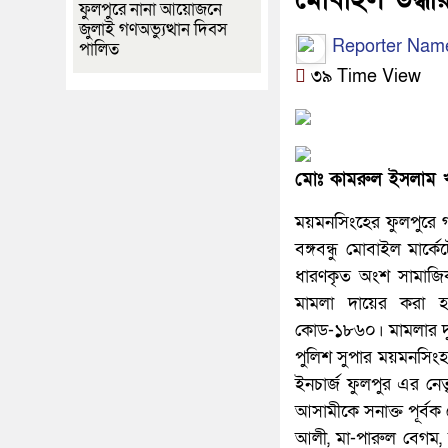
ফুলপুরে নানা আয়োজনে
জুলাই গণঅভ্যুত্থান দিবস
Reporter Nam
পালিত
৩৯ Time View
মোঃ কামরুল ইসলাম খা
ময়মনসিংহের ফুলপুরে 
বঙ্গবন্ধু মোবাইল মার্ক
ধারণকৃত অংশ সামাজিক
মামলা দায়ের করা হ
কোড-১৮৬০। মামলার দুধ্
পুলিশ সুপার ময়মনসিংহ 
ইনচার্জ ফুলপুর এর নে
আসামীকে সনাক্ত পূর্বক
আলী, মা-পারুল বেগম, 