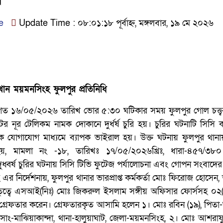
e
Update Time : ০৮:০১:১৮ পূর্বাহ্ন, মঙ্গলবার, ১৯ মে ২০২৬
ন ময়মনসিংহ ফুলপুর প্রতিনিধি
গত ১৬/০৫/২০২৬ তারিখ ভোর ৫:৩০ ঘটিকার সময় ফুলপুর গোল চত্ত্বর
েটের নূর টেলিকম নামক দোকানে দুর্ধর্ষ চুরি হয়। চুরির ঘটনাটি সিসি ক্
 যোগাযোগ মাধ্যমে ব্যাপক ভাইরাল হয়। উক্ত ঘটনায় ফুলপুর থানা
য়, মামলা নং -১৮, তারিখঃ ১৭/০৫/২০২৬খ্রিঃ, ধারা-৪৫৭/৩৮
বর্ষ চুরির ঘটনায় সিসি টিভি ফুটেজ পর্যালোচনা এবং গোপন সংবাদের 
এর নির্দেশনায়, ফুলপুর থানার ভারপ্রাপ্ত কর্মকর্তা মোঃ ফিরোজ হোসেন
তৃত্বে এসআই(নিঃ) মোঃ জিকরুল ইসলাম সঙ্গীয় অফিসার ফোর্সসহ ০২(
 গ্রেফতার করেন। গ্রেফতারকৃত আসামি হলেন ১। মোঃ রবিন (১৯), পিতা
সাং-মাঝিয়াকান্দা, থানা-হালুয়াঘাট, জেলা-ময়মনসিংহ, ২। মোঃ আশরাফ