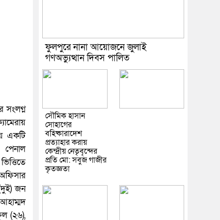
ফুলপুরে নানা আয়োজনে জুলাই
গণঅভ্যুত্থান দিবস পালিত
 সংলগ্ন
সৌমিক হাসান
যামেরায়
সোহাগের
বহিষ্কারাদেশ
য় একটি
প্রত্যাহার করায়
০ পেনাল
কেন্দ্রীয় নেতৃবৃন্দের
প্রতি মো: সবুজ গাজীর
ভিত্তিতে
কৃতজ্ঞতা
, অফিসার
দুই) জন
-আহাম্মদ
ুল (২৬),