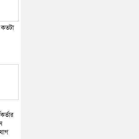
ু কতটা
কর্তার
ন
িযোগ