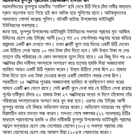
ময়মনসিংহ ফুলপুর প্রতিনিধি মোঃকামরুল ইসলাম খান
ময়মনসিংহের ফুলপুরে ভারতীয় “তামিল” ছবি দেখে চিঠি লিখে চাঁদা দাবীর মাধ্যমে
দ্রুত বড়লোক হতে গিয়ে দুই জন আটক হয়ে পুলিশের হাতে। আটককৃতদের
আদালতে সোপর্দ করেছে পুলিশ। ঘটনাটি ঘটেছে উপজেলার ভাইটকান্দি
ইউনিয়নের সখল্যায়।
জানা যায়, ফুলপুর উপজেলার ভাইটকান্দি ইউনিয়নের সখল্যা গ্রামের মৃত আজিম
উদ্দিনের ছেলে মোঃ ইদ্রিছ আলী (৬২) গত ০৩ সেপ্টেম্বর সন্ধ্যায় ঘরের বাহিরে
বারান্দায় একটি বক্স দেখতে পান। তখন বক্সটি খুলে তার ভিতর একটি চিঠি দেখেন
এবং চিঠিতে লেখা আছে ১০ লাখ টাকা চাঁদা দিতে হবে। যদি উক্ত টাকা না দেয়
তাহলে তাঁর পরিবারের যে কোন সদস্যকে তুলে নিয়ে যাবে। এর কিছু দিন পর ০৯
অক্টোবর চাঁদা দাবীসহ সদস্যকে অপহরণ করে হত্যার হুমকি দিয়া অজ্ঞাতনামা
ব্যক্তি আরও একটি চিঠি প্রদান করেন। উক্ত চিঠিতে লেখা ছিল ৫০ হাজার
টাকা দিতে হবে এবং টাকা দেওয়ার জন্য একটি মোবাইল নম্বর লেখা ছিল।
পরবর্তীতে ২৫ অক্টোবর পুনরায় অজ্ঞাতনামা ব্যক্তি বা ব্যক্তিগণ বসত ঘরের
সামনে একটি বক্স ফেলে রাখে। সেই বক্সটি খুলে দেখা যায় যে চিঠিতে লেখা রয়েছে
পূর্বের দাবীকৃত চাঁদার ৫০ হাজার টাকা ২৭ অক্টোবরের মধ্যে না দিলে তাঁকেসহ তাঁর
পরিবারের সদস্যদেরকে অপরণ করে খুন করা হবে। এরপর মোঃ ইদ্রিছ আলী
ফুলপুর থানায় এই বিষয়ে অভিযোগ দায়ের করেন। অভিযোগ দায়েরের পর পুলিশ
বিরামহীন ভাবে তদন্ত শুরু করেন। তদন্ত শেষে মঙ্গলবার (২২ নভেম্বর) চিঠির
মাধ্যমে প্রাননাশের হুমকি ও চাঁদা দাবীকারী ফুলপুর উপজেলার ভাইটকান্দি গ্রামের
আব্দুল মন্নাছের ছেলে মোঃ দেলোয়ার হোসেন (৩০) ও সখল্যা গ্রামের মোঃ
আবুল হোসেনের ছেলে মোঃ আকাশ মিয়া (২০)কে গ্রেফতার করেন।