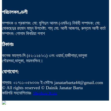
পরিচালকমণ্ডলী
সম্পাদক ও প্রকাশক: মো: মুশিদুল আলম (এমবিএ) নির্বাহী সম্পাদক: মো:
মোকছেদুর রহমান মামুন উপদেষ্টা: শাহ্ মো: আলী আজগর, রুস্তম আলী বার্তা
সম্পাদক: গোলাম কিবরিয়া পলাশ
ঠিকানাঃ
কলেজ মহল্লা-সি (৫২-১২৫/০১) ৩নং ওয়ার্ড,হাজীপাড়া,ভালুকা
পৌরসভা,ভালুকা, ময়মনসিংহ।
যোগাযোগ:
নাম্বার: ০১৭১১-০৫৯৩৩৬ ই-মেইলঃ janatarbarta44@gmail.com
© All rights reserved © Dainik Janatar Barta
কারিগরি সহযোগিতায়ঃ
Meghna Host