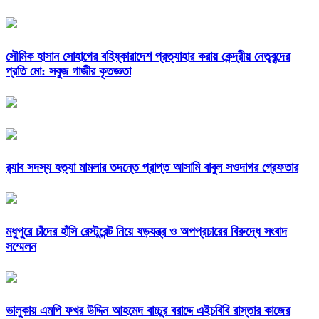
সৌমিক হাসান সোহাগের বহিষ্কারাদেশ প্রত্যাহার করায় কেন্দ্রীয় নেতৃবৃন্দের
প্রতি মো: সবুজ গাজীর কৃতজ্ঞতা
র‌্যাব সদস্য হত্যা মামলার তদন্তে প্রাপ্ত আসামি বাবুল সওদাগর গ্রেফতার
মধুপুরে চাঁদের হাঁসি রেস্টুরেন্ট নিয়ে ষড়যন্ত্র ও অপপ্রচারের বিরুদ্ধে সংবাদ
সম্মেলন
ভালুকায় এমপি ফখর উদ্দিন আহমেদ বাচ্চুর বরাদ্দে এইচবিবি রাস্তার কাজের