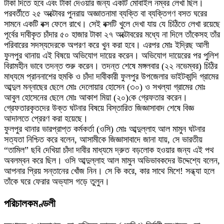
টাকা দিতে হবে এবং টাকা দেওয়ার জন্য একটি মোবাইল নম্বর লেখা ছিল।
পরবর্তীতে ২৫ অক্টোবর পুনরায় অজ্ঞাতনামা ব্যক্তি বা ব্যক্তিগণ বসত ঘরের
সামনে একটি বক্স ফেলে রাখে। সেই বক্সটি খুলে দেখা যায় যে চিঠিতে লেখা রয়েছে
পূর্বের দাবীকৃত চাঁদার ৫০ হাজার টাকা ২৭ অক্টোবরের মধ্যে না দিলে তাঁকেসহ তাঁর
পরিবারের সদস্যদেরকে অপরণ করে খুন করা হবে। এরপর মোঃ ইদ্রিছ আলী
ফুলপুর থানায় এই বিষয়ে অভিযোগ দায়ের করেন। অভিযোগ দায়েরের পর পুলিশ
বিরামহীন ভাবে তদন্ত শুরু করেন। তদন্ত শেষে মঙ্গলবার (২২ নভেম্বর) চিঠির
মাধ্যমে প্রাননাশের হুমকি ও চাঁদা দাবীকারী ফুলপুর উপজেলার ভাইটকান্দি গ্রামের
আব্দুল মন্নাছের ছেলে মোঃ দেলোয়ার হোসেন (৩০) ও সখল্যা গ্রামের মোঃ
আবুল হোসেনের ছেলে মোঃ আকাশ মিয়া (২০)কে গ্রেফতার করেন।
গ্রেফতারকৃতদের উক্ত ঘটনার বিষয়ে বিস্তারিত জিজ্ঞাসাবাদ শেষে বিজ্ঞ
আদালতে প্রেরণ করা হয়েছে।
ফুলপুর থানার ভারপ্রাপ্ত কর্মকর্তা (ওসি) মোঃ আব্দুল্লাহ আল মামুন ঘটনার
সত্যতা নিশ্চিত করে বলেন, আসামীকে জিজ্ঞাসাবাদে জানা যায়, সে ভারতীয়
“তামিল” ছবি দেখিয়া চাঁদা দাবীর মাধ্যমে দ্রুত বড়লোক হওয়ার জন্য এই পথ
অবলম্বন করে ছিল। ওসি আব্দুল্লাহ আল মামুন অভিভাবকদের উদ্দেশ্যে বলেন,
আপনার প্রিয় সন্তানের খোঁজ নিন। সে কি করে, কার সাথে মিশে! সন্ধ্যা হলে
তাঁকে ঘরে ফেরার অভ্যাস গড়ে তুলুন।
পরিচালকমণ্ডলী