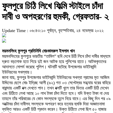
ফুলপুরে চিঠি লিখে ফিল্মি স্টাইলে চাঁদা
দাবী ও অপহরণের হুমকী, গ্রেফতার- ২
Update Time : ০৬:৪৩:১০ পূর্বাহ্ন, বৃহস্পতিবার, ২৪ নভেম্বর ২০২২
ময়মনসিংহ ফুলপুর প্রতিনিধি মোঃকামরুল ইসলাম খান
ময়মনসিংহের ফুলপুরে ভারতীয় “তামিল” ছবি দেখে চিঠি লিখে চাঁদা দাবীর মাধ্যমে
দ্রুত বড়লোক হতে গিয়ে দুই জন আটক হয়ে পুলিশের হাতে। আটককৃতদের
আদালতে সোপর্দ করেছে পুলিশ। ঘটনাটি ঘটেছে উপজেলার ভাইটকান্দি
ইউনিয়নের সখল্যায়।
জানা যায়, ফুলপুর উপজেলার ভাইটকান্দি ইউনিয়নের সখল্যা গ্রামের মৃত আজিম
উদ্দিনের ছেলে মোঃ ইদ্রিছ আলী (৬২) গত ০৩ সেপ্টেম্বর সন্ধ্যায় ঘরের বাহিরে
বারান্দায় একটি বক্স দেখতে পান। তখন বক্সটি খুলে তার ভিতর একটি চিঠি দেখেন
এবং চিঠিতে লেখা আছে ১০ লাখ টাকা চাঁদা দিতে হবে। যদি উক্ত টাকা না দেয়
তাহলে তাঁর পরিবারের যে কোন সদস্যকে তুলে নিয়ে যাবে। এর কিছু দিন পর ০৯
অক্টোবর চাঁদা দাবীসহ সদস্যকে অপহরণ করে হত্যার হুমকি দিয়া অজ্ঞাতনামা
ব্যক্তি আরও একটি চিঠি প্রদান করেন। উক্ত চিঠিতে লেখা ছিল ৫০ হাজার