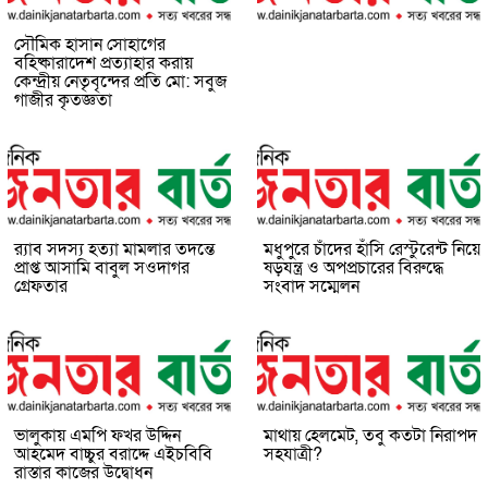
সৌমিক হাসান সোহাগের
বহিষ্কারাদেশ প্রত্যাহার করায়
কেন্দ্রীয় নেতৃবৃন্দের প্রতি মো: সবুজ
গাজীর কৃতজ্ঞতা
র‌্যাব সদস্য হত্যা মামলার তদন্তে
মধুপুরে চাঁদের হাঁসি রেস্টুরেন্ট নিয়ে
প্রাপ্ত আসামি বাবুল সওদাগর
ষড়যন্ত্র ও অপপ্রচারের বিরুদ্ধে
গ্রেফতার
সংবাদ সম্মেলন
ভালুকায় এমপি ফখর উদ্দিন
মাথায় হেলমেট, তবু কতটা নিরাপদ
আহমেদ বাচ্চুর বরাদ্দে এইচবিবি
সহযাত্রী?
রাস্তার কাজের উদ্বোধন