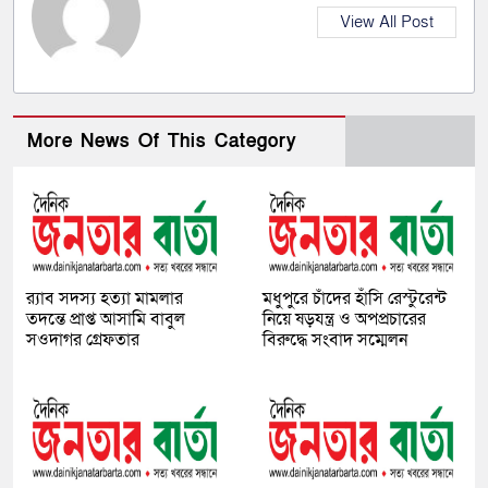
View All Post
More News Of This Category
র‌্যাব সদস্য হত্যা মামলার
মধুপুরে চাঁদের হাঁসি রেস্টুরেন্ট
তদন্তে প্রাপ্ত আসামি বাবুল
নিয়ে ষড়যন্ত্র ও অপপ্রচারের
সওদাগর গ্রেফতার
বিরুদ্ধে সংবাদ সম্মেলন