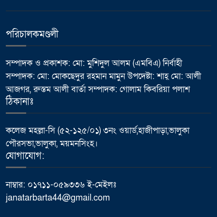
পরিচালকমণ্ডলী
সম্পাদক ও প্রকাশক: মো: মুশিদুল আলম (এমবিএ) নির্বাহী
সম্পাদক: মো: মোকছেদুর রহমান মামুন উপদেষ্টা: শাহ্ মো: আলী
আজগর, রুস্তম আলী বার্তা সম্পাদক: গোলাম কিবরিয়া পলাশ
ঠিকানাঃ
কলেজ মহল্লা-সি (৫২-১২৫/০১) ৩নং ওয়ার্ড,হাজীপাড়া,ভালুকা
পৌরসভা,ভালুকা, ময়মনসিংহ।
যোগাযোগ:
নাম্বার: ০১৭১১-০৫৯৩৩৬ ই-মেইলঃ
janatarbarta44@gmail.com