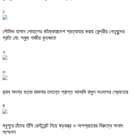
১
সৌমিক হাসান সোহাগের বহিষ্কারাদেশ প্রত্যাহার করায় কেন্দ্রীয় নেতৃবৃন্দের
প্রতি মো: সবুজ গাজীর কৃতজ্ঞতা
২
৩
র‌্যাব সদস্য হত্যা মামলার তদন্তে প্রাপ্ত আসামি বাবুল সওদাগর গ্রেফতার
৪
মধুপুরে চাঁদের হাঁসি রেস্টুরেন্ট নিয়ে ষড়যন্ত্র ও অপপ্রচারের বিরুদ্ধে সংবাদ
সম্মেলন