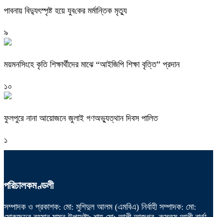
পাবনায় বিদ্যুৎস্পৃষ্ট হয়ে যুব‌কের মর্মান্তিক মৃত্যু
৯
ময়মনসিংহে কৃতি শিক্ষার্থীদের মাঝে “আইজিপি শিক্ষা বৃত্তি” প্রদান
১০
ফুলপুরে নানা আয়োজনে জুলাই গণঅভ্যুত্থান দিবস পালিত
১
পরিচালকমণ্ডলী
সম্পাদক ও প্রকাশক: মো: মুশিদুল আলম (এমবিএ) নির্বাহী সম্পাদক: মো:
মোকছেদুর রহমান মামুন উপদেষ্টা: শাহ্ মো: আলী আজগর, রুস্তম আলী বার্তা