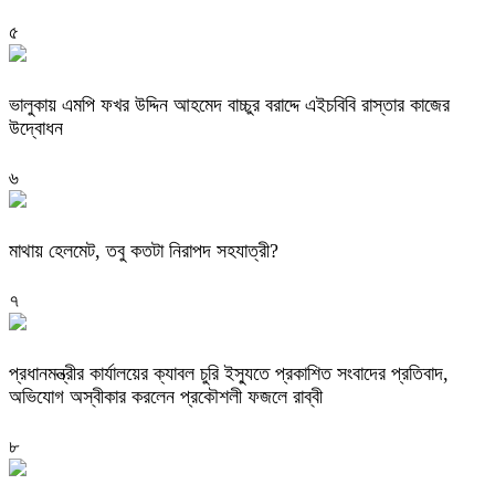
৫
ভালুকায় এমপি ফখর উদ্দিন আহমেদ বাচ্চুর বরাদ্দে এইচবিবি রাস্তার কাজের
উদ্বোধন
৬
মাথায় হেলমেট, তবু কতটা নিরাপদ সহযাত্রী?
৭
প্রধানমন্ত্রীর কার্যালয়ের ক্যাবল চুরি ইস্যুতে প্রকাশিত সংবাদের প্রতিবাদ,
অভিযোগ অস্বীকার করলেন প্রকৌশলী ফজলে রাব্বী
৮