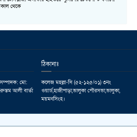
সকাল থেকে
ঠিকানাঃ
 সম্পাদক: মো:
কলেজ মহল্লা-সি (৫২-১২৫/০১) ৩নং
ুস্তম আলী বার্তা
ওয়ার্ড,হাজীপাড়া,ভালুকা পৌরসভা,ভালুকা,
ময়মনসিংহ।