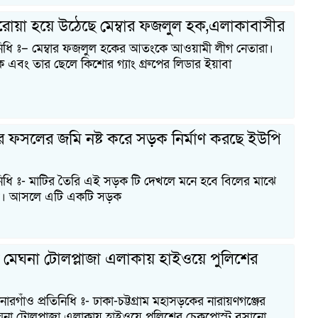
রোয়া হয়ে উঠেছে মেম্বার ফজলুল হক,এলাকাবাসীর
িনিধি ঃ– মেম্বার ফজলুল হকের আতংকে আওয়ামী লীগ নেতারা।
ক এবং তার ছেলে কিশোর গ্যাং গ্রুপের লিডার ইয়াবা
ে ফসলের জমি নষ্ট করে সড়ক নির্মাণ করছে ইউপি
নিধি ঃ- মাটির তৈরি এই সড়ক টি দেখলে মনে হবে বিলের মাঝে
াঁধ। আসলে এটি একটি সড়ক
 মেঘনা টোলপ্লাজা এলাকায় হাইওয়ে পুলিশের
রগাঁও প্রতিনিধি ঃ- ঢাকা-চট্টগ্রাম মহাসড়কের নারায়ণগঞ্জের
ঘনা টোলপ্লাজা এলাকায় হাইওয়ে পুলিশের চেকপোস্ট বসানো