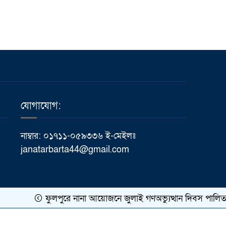
ময়মনসিংহে কৃতি শিক্ষার্থীদের
১০
মাঝে “আইজিপি শিক্ষা বৃত্তি”
প্রদান
যোগাযোগ:
নাম্বার: ০১৭১১-০৫৯৩৩৬ ই-মেইলঃ
janatarbarta44@gmail.com
ফুলপুরে নানা আয়োজনে জুলাই গণঅভ্যুত্থান দিবস পালিত
কারিগরি সহযোগিতায়ঃ
Meghna Host