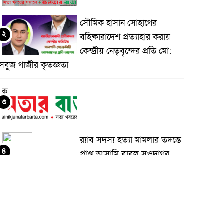
সৌমিক হাসান সোহাগের
২
বহিষ্কারাদেশ প্রত্যাহার করায়
কেন্দ্রীয় নেতৃবৃন্দের প্রতি মো:
সবুজ গাজীর কৃতজ্ঞতা
৩
র‌্যাব সদস্য হত্যা মামলার তদন্তে
৪
প্রাপ্ত আসামি বাবুল সওদাগর
গ্রেফতার
মধুপুরে চাঁদের হাঁসি রেস্টুরেন্ট
৫
নিয়ে ষড়যন্ত্র ও অপপ্রচারের
বিরুদ্ধে সংবাদ সম্মেলন