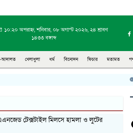
১০:২০ অপরাহ্ন, শনিবার, ০৮ অগাস্ট ২০২৬, ২৪ শ্রাবণ
১৪৩৩ বঙ্গাব্দ
-আদালত
খেলাধুলা
ধর্ম
বিনোদন
ফিচার
মতামত
গ
ফু
 এএন‌জেড টেক্সটাইল মিল‌সে হামলা ও লু‌টের