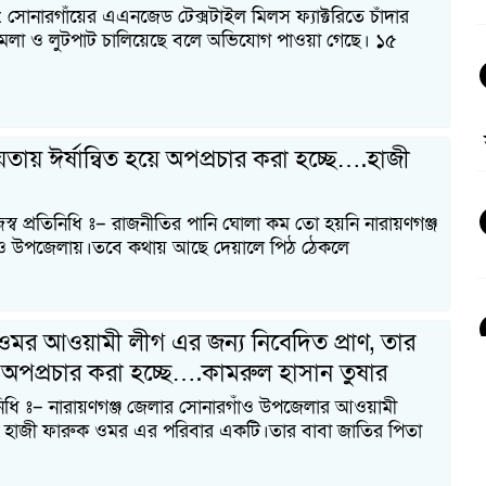
: সোনারগাঁ‌য়ের এএন‌জেড টেক্সটাইল মিল‌স ফ‌্যাক্ট‌রি‌তে চাঁদার
ী হামলা ও লুটপাট চা‌লি‌য়ে‌ছে ব‌লে অ‌ভি‌যোগ পাওয়া গে‌ছে। ১৫
়তায় ঈর্ষান্বিত হয়ে অপপ্রচার করা হচ্ছে….হাজী
স্ব প্রতিনিধি ঃ– রাজনীতির পানি ঘোলা কম তো হয়নি নারায়ণগঞ্জ
ঁও উপজেলায়।তবে কথায় আছে দেয়ালে পিঠ ঠেকলে
ওমর আওয়ামী লীগ এর জন্য নিবেদিত প্রাণ, তার
্যা অপপ্রচার করা হচ্ছে….কামরুল হাসান তুষার
িনিধি ঃ– নারায়ণগঞ্জ জেলার সোনারগাঁও উপজেলার আওয়ামী
ে হাজী ফারুক ওমর এর পরিবার একটি।তার বাবা জাতির পিতা