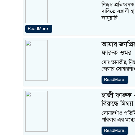
নিজস্ব প্রতি‌বেদক
দা‌বি‌তে সন্ত্রাস
জানুয়া‌রি
ReadMore..
আমার জনপ্রিয
ফারুক ওমর
মোঃ তানভীর, নিজ
জেলার সোনারগা
ReadMore..
হাজী ফারুক 
বিরুদ্ধে মিথ
সোনারগাঁও প্রত
পরিবার এর মধ্য
ReadMore..