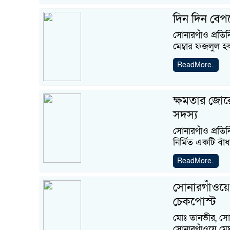
দিন দিন বেপ
সোনারগাঁও প্রত
মেম্বার ফজলুল হ
ReadMore..
ক্ষমতার জোর
সদস্য
সোনারগাঁও প্রতি
নির্মিত একটি ব
ReadMore..
সোনারগাঁওয়ে
চেকপোস্ট
মোঃ তানভীর, সোনা
সোনারগাঁওয়ে মে