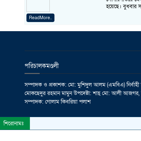
হয়েছে। বুধবার 
ReadMore..
পরিচালকমণ্ডলী
সম্পাদক ও প্রকাশক: মো: মুশিদুল আলম (এমবিএ) নির্বাহী
মোকছেদুর রহমান মামুন উপদেষ্টা: শাহ্ মো: আলী আজগর, র
সম্পাদক: গোলাম কিবরিয়া পলাশ
শিরোনামঃ
© All rights reserved © Dainik Janatar Barta