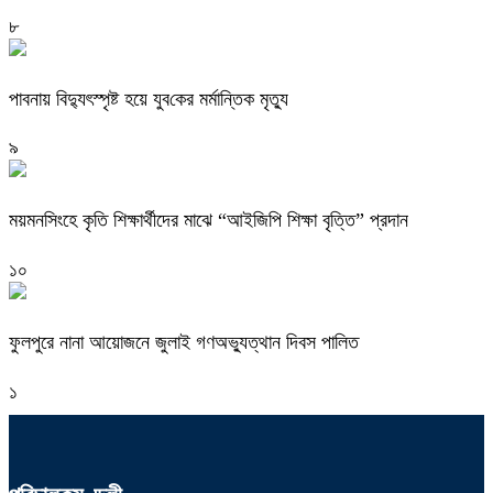
৮
পাবনায় বিদ্যুৎস্পৃষ্ট হয়ে যুব‌কের মর্মান্তিক মৃত্যু
৯
ময়মনসিংহে কৃতি শিক্ষার্থীদের মাঝে “আইজিপি শিক্ষা বৃত্তি” প্রদান
১০
ফুলপুরে নানা আয়োজনে জুলাই গণঅভ্যুত্থান দিবস পালিত
১