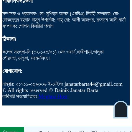
পরিচালকমণ্ডলী
সম্পাদক ও প্রকাশক: মো: মুশিদুল আলম (এমবিএ) নির্বাহী সম্পাদক: মো:
মোকছেদুর রহমান মামুন উপদেষ্টা: শাহ্ মো: আলী আজগর, রুস্তম আলী বার্তা
সম্পাদক: গোলাম কিবরিয়া পলাশ
ঠিকানাঃ
কলেজ মহল্লা-সি (৫২-১২৫/০১) ৩নং ওয়ার্ড,হাজীপাড়া,ভালুকা
পৌরসভা,ভালুকা, ময়মনসিংহ।
যোগাযোগ:
নাম্বার: ০১৭১১-০৫৯৩৩৬ ই-মেইলঃ janatarbarta44@gmail.com
© All rights reserved © Dainik Janatar Barta
কারিগরি সহযোগিতায়ঃ
Meghna Host