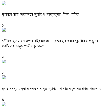
ফুলপুরে নানা আয়োজনে জুলাই গণঅভ্যুত্থান দিবস পালিত
১
সৌমিক হাসান সোহাগের বহিষ্কারাদেশ প্রত্যাহার করায় কেন্দ্রীয় নেতৃবৃন্দের
প্রতি মো: সবুজ গাজীর কৃতজ্ঞতা
২
৩
র‌্যাব সদস্য হত্যা মামলার তদন্তে প্রাপ্ত আসামি বাবুল সওদাগর গ্রেফতার
৪