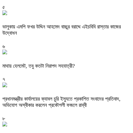
৫
ভালুকায় এমপি ফখর উদ্দিন আহমেদ বাচ্চুর বরাদ্দে এইচবিবি রাস্তার কাজের
উদ্বোধন
৬
মাথায় হেলমেট, তবু কতটা নিরাপদ সহযাত্রী?
৭
প্রধানমন্ত্রীর কার্যালয়ের ক্যাবল চুরি ইস্যুতে প্রকাশিত সংবাদের প্রতিবাদ,
অভিযোগ অস্বীকার করলেন প্রকৌশলী ফজলে রাব্বী
৮