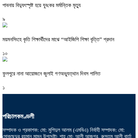
পাবনায় বিদ্যুৎস্পৃষ্ট হয়ে যুব‌কের মর্মান্তিক মৃত্যু
৯
ময়মনসিংহে কৃতি শিক্ষার্থীদের মাঝে “আইজিপি শিক্ষা বৃত্তি” প্রদান
১০
ফুলপুরে নানা আয়োজনে জুলাই গণঅভ্যুত্থান দিবস পালিত
১
পরিচালকমণ্ডলী
সম্পাদক ও প্রকাশক: মো: মুশিদুল আলম (এমবিএ) নির্বাহী সম্পাদক: মো:
মোকছেদুর রহমান মামুন উপদেষ্টা: শাহ্ মো: আলী আজগর, রুস্তম আলী বার্তা