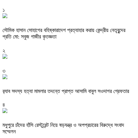
১
সৌমিক হাসান সোহাগের বহিষ্কারাদেশ প্রত্যাহার করায় কেন্দ্রীয় নেতৃবৃন্দের
প্রতি মো: সবুজ গাজীর কৃতজ্ঞতা
২
৩
র‌্যাব সদস্য হত্যা মামলার তদন্তে প্রাপ্ত আসামি বাবুল সওদাগর গ্রেফতার
৪
মধুপুরে চাঁদের হাঁসি রেস্টুরেন্ট নিয়ে ষড়যন্ত্র ও অপপ্রচারের বিরুদ্ধে সংবাদ
সম্মেলন