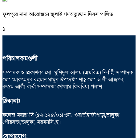
ফুলপুরে নানা আয়োজনে জুলাই গণঅভ্যুত্থান দিবস পালিত
১
পরিচালকমণ্ডলী
সম্পাদক ও প্রকাশক: মো: মুশিদুল আলম (এমবিএ) নির্বাহী সম্পাদক:
মো: মোকছেদুর রহমান মামুন উপদেষ্টা: শাহ্ মো: আলী আজগর,
রুস্তম আলী বার্তা সম্পাদক: গোলাম কিবরিয়া পলাশ
ঠিকানাঃ
কলেজ মহল্লা-সি (৫২-১২৫/০১) ৩নং ওয়ার্ড,হাজীপাড়া,ভালুকা
পৌরসভা,ভালুকা, ময়মনসিংহ।
যোগাযোগ: