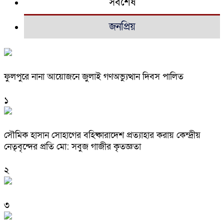
সর্বশেষ
জনপ্রিয়
ফুলপুরে নানা আয়োজনে জুলাই গণঅভ্যুত্থান দিবস পালিত
১
সৌমিক হাসান সোহাগের বহিষ্কারাদেশ প্রত্যাহার করায় কেন্দ্রীয়
নেতৃবৃন্দের প্রতি মো: সবুজ গাজীর কৃতজ্ঞতা
২
৩