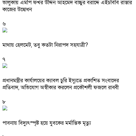
ভালুকায় এমপি ফখর উদ্দিন আহমেদ বাচ্চুর বরাদ্দে এইচবিবি রাস্তার
কাজের উদ্বোধন
৬
মাথায় হেলমেট, তবু কতটা নিরাপদ সহযাত্রী?
৭
প্রধানমন্ত্রীর কার্যালয়ের ক্যাবল চুরি ইস্যুতে প্রকাশিত সংবাদের
প্রতিবাদ, অভিযোগ অস্বীকার করলেন প্রকৌশলী ফজলে রাব্বী
৮
পাবনায় বিদ্যুৎস্পৃষ্ট হয়ে যুব‌কের মর্মান্তিক মৃত্যু