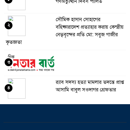
গণঅভ্যুত্থান দিবস পালিত
সৌমিক হাসান সোহাগের
২
বহিষ্কারাদেশ প্রত্যাহার করায় কেন্দ্রীয়
নেতৃবৃন্দের প্রতি মো: সবুজ গাজীর
কৃতজ্ঞতা
৩
র‌্যাব সদস্য হত্যা মামলার তদন্তে প্রাপ্ত
৪
আসামি বাবুল সওদাগর গ্রেফতার
মধুপুরে চাঁদের হাঁসি রেস্টুরেন্ট নিয়ে
৫
ষড়যন্ত্র ও অপপ্রচারের বিরুদ্ধে সংবাদ
সম্মেলন