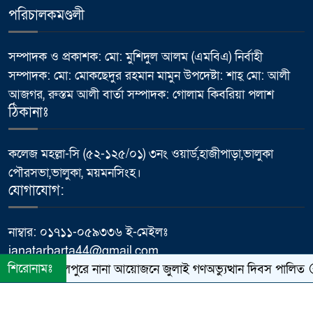
পরিচালকমণ্ডলী
ভালুকায় এমপি ফখর উদ্দিন আহমেদ
৬
বাচ্চুর বরাদ্দে এইচবিবি রাস্তার কাজের
উদ্বোধন
সম্পাদক ও প্রকাশক: মো: মুশিদুল আলম (এমবিএ) নির্বাহী
সম্পাদক: মো: মোকছেদুর রহমান মামুন উপদেষ্টা: শাহ্ মো: আলী
মাথায় হেলমেট, তবু কতটা নিরাপদ
আজগর, রুস্তম আলী বার্তা সম্পাদক: গোলাম কিবরিয়া পলাশ
৭
সহযাত্রী?
ঠিকানাঃ
প্রধানমন্ত্রীর কার্যালয়ের ক্যাবল চুরি
কলেজ মহল্লা-সি (৫২-১২৫/০১) ৩নং ওয়ার্ড,হাজীপাড়া,ভালুকা
৮
ইস্যুতে প্রকাশিত সংবাদের প্রতিবাদ,
পৌরসভা,ভালুকা, ময়মনসিংহ।
অভিযোগ অস্বীকার করলেন প্রকৌশলী
যোগাযোগ:
ফজলে রাব্বী
নাম্বার: ০১৭১১-০৫৯৩৩৬ ই-মেইলঃ
পাবনায় বিদ্যুৎস্পৃষ্ট হয়ে যুব‌কের
janatarbarta44@gmail.com
৯
মর্মান্তিক মৃত্যু
শিরোনামঃ
ফুলপুরে নানা আয়োজনে জুলাই গণঅভ্যুত্থান দিবস পালিত
ময়মনসিংহে কৃতি শিক্ষার্থীদের মাঝে