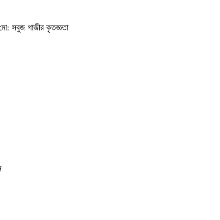
ি মো: সবুজ গাজীর কৃতজ্ঞতা
ন