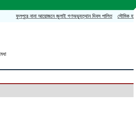
ফুলপুরে নানা আয়োজনে জুলাই গণঅভ্যুত্থান দিবস পালিত
সৌমিক হাসান সোহা
মেধা