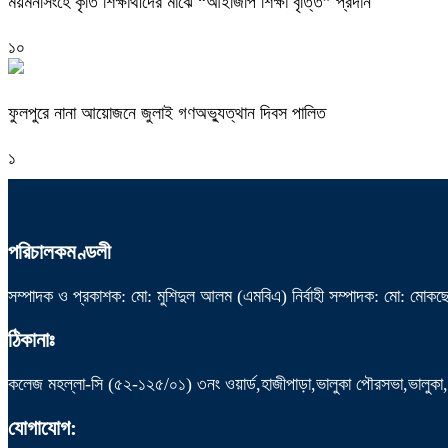
ময়মনসিংহে কৃতি শিক্ষার্থীদের মাঝে “আইজিপি শিক্ষা বৃত্তি” প্রদান
১০
ফুলপুরে নানা আয়োজনে জুলাই গণঅভ্যুত্থান দিবস পালিত
১
পরিচালকমণ্ডলী
সম্পাদক ও প্রকাশক: মো: মুশিদুল আলম (এমবিএ) নির্বাহী সম্পাদক: মো: মোকছে
ঠিকানাঃ
কলেজ মহল্লা-সি (৫২-১২৫/০১) ৩নং ওয়ার্ড,হাজীপাড়া,ভালুকা পৌরসভা,ভালুক
যোগাযোগ: