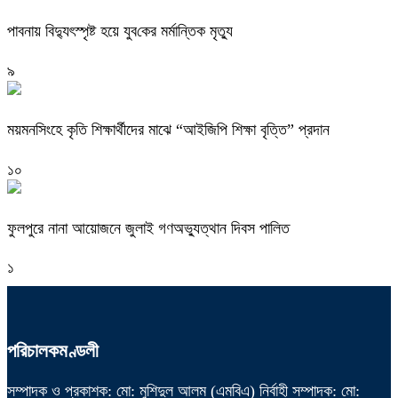
পাবনায় বিদ্যুৎস্পৃষ্ট হয়ে যুব‌কের মর্মান্তিক মৃত্যু
৯
ময়মনসিংহে কৃতি শিক্ষার্থীদের মাঝে “আইজিপি শিক্ষা বৃত্তি” প্রদান
১০
ফুলপুরে নানা আয়োজনে জুলাই গণঅভ্যুত্থান দিবস পালিত
১
পরিচালকমণ্ডলী
সম্পাদক ও প্রকাশক: মো: মুশিদুল আলম (এমবিএ) নির্বাহী সম্পাদক: মো: