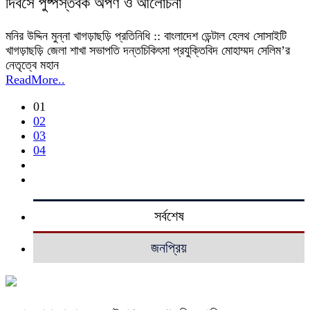
দিবসে পুষ্পস্তবক অর্পণ ও আলোচনা
মনির উদ্দিন মুন্না খাগড়াছড়ি প্রতিনিধি :: বাংলাদেশ ডেন্টাল হেলথ সোসাইটি
খাগড়াছড়ি জেলা শাখা সভাপতি দন্তচিকিৎসা প্রযুক্তিবিদ মোহাম্মদ সেলিম’র
নেতৃত্বে মহান
ReadMore..
01
02
03
04
সর্বশেষ
জনপ্রিয়