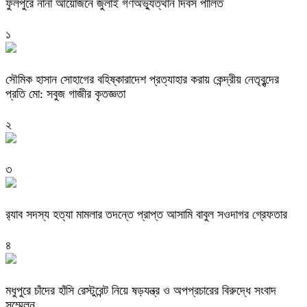
ফুলপুরে নানা আয়োজনে জুলাই গণঅভ্যুত্থান দিবস পালিত
১
সৌমিক হাসান সোহাগের বহিষ্কারাদেশ প্রত্যাহার করায় কেন্দ্রীয় নেতৃবৃন্দের
প্রতি মো: সবুজ গাজীর কৃতজ্ঞতা
২
৩
র‌্যাব সদস্য হত্যা মামলার তদন্তে প্রাপ্ত আসামি বাবুল সওদাগর গ্রেফতার
৪
মধুপুরে চাঁদের হাঁসি রেস্টুরেন্ট নিয়ে ষড়যন্ত্র ও অপপ্রচারের বিরুদ্ধে সংবাদ
সম্মেলন