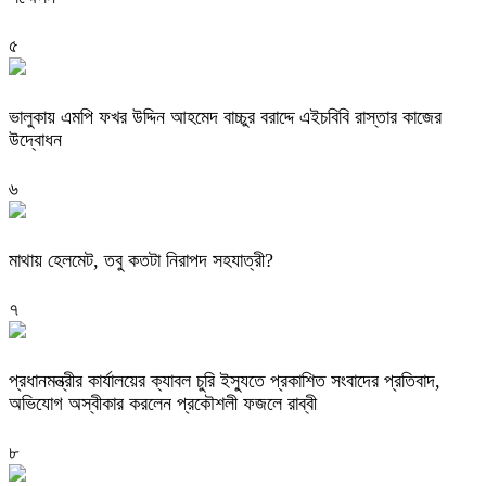
৫
ভালুকায় এমপি ফখর উদ্দিন আহমেদ বাচ্চুর বরাদ্দে এইচবিবি রাস্তার কাজের
উদ্বোধন
৬
মাথায় হেলমেট, তবু কতটা নিরাপদ সহযাত্রী?
৭
প্রধানমন্ত্রীর কার্যালয়ের ক্যাবল চুরি ইস্যুতে প্রকাশিত সংবাদের প্রতিবাদ,
অভিযোগ অস্বীকার করলেন প্রকৌশলী ফজলে রাব্বী
৮