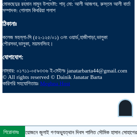
মোকছেদুর রহমান মামুন উপদেষ্টা: শাহ্ মো: আলী আজগর, রুস্তম আলী বার্তা
সম্পাদক: গোলাম কিবরিয়া পলাশ
ঠিকানাঃ
কলেজ মহল্লা-সি (৫২-১২৫/০১) ৩নং ওয়ার্ড,হাজীপাড়া,ভালুকা
পৌরসভা,ভালুকা, ময়মনসিংহ।
যোগাযোগ:
নাম্বার: ০১৭১১-০৫৯৩৩৬ ই-মেইলঃ janatarbarta44@gmail.com
© All rights reserved © Dainik Janatar Barta
কারিগরি সহযোগিতায়ঃ
Meghna Host
শিরোনামঃ
ুরে নানা আয়োজনে জুলাই গণঅভ্যুত্থান দিবস পালিত
সৌমিক হাসান সোহাগের বহিষ্