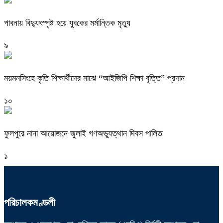
পাবনায় বিদ্যুৎস্পৃষ্ট হয়ে যুব‌কের মর্মান্তিক মৃত্যু
৯
ময়মনসিংহে কৃতি শিক্ষার্থীদের মাঝে “আইজিপি শিক্ষা বৃত্তি” প্রদান
১০
ফুলপুরে নানা আয়োজনে জুলাই গণঅভ্যুত্থান দিবস পালিত
১
পরিচালকমণ্ডলী