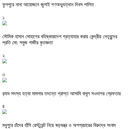
ফুলপুরে নানা আয়োজনে জুলাই গণঅভ্যুত্থান দিবস পালিত
১
সৌমিক হাসান সোহাগের বহিষ্কারাদেশ প্রত্যাহার করায় কেন্দ্রীয় নেতৃবৃন্দের
প্রতি মো: সবুজ গাজীর কৃতজ্ঞতা
২
৩
র‌্যাব সদস্য হত্যা মামলার তদন্তে প্রাপ্ত আসামি বাবুল সওদাগর গ্রেফতার
৪
মধুপুরে চাঁদের হাঁসি রেস্টুরেন্ট নিয়ে ষড়যন্ত্র ও অপপ্রচারের বিরুদ্ধে সংবাদ