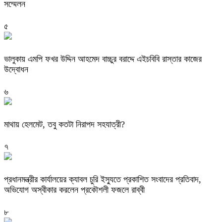
সম্মেলন
৫
ভালুকায় এমপি ফখর উদ্দিন আহমেদ বাচ্চুর বরাদ্দে এইচবিবি রাস্তার কাজের
উদ্বোধন
৬
মাথায় হেলমেট, তবু কতটা নিরাপদ সহযাত্রী?
৭
প্রধানমন্ত্রীর কার্যালয়ের ক্যাবল চুরি ইস্যুতে প্রকাশিত সংবাদের প্রতিবাদ,
অভিযোগ অস্বীকার করলেন প্রকৌশলী ফজলে রাব্বী
৮