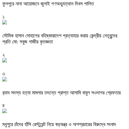
ফুলপুরে নানা আয়োজনে জুলাই গণঅভ্যুত্থান দিবস পালিত
১
সৌমিক হাসান সোহাগের বহিষ্কারাদেশ প্রত্যাহার করায় কেন্দ্রীয় নেতৃবৃন্দের
প্রতি মো: সবুজ গাজীর কৃতজ্ঞতা
২
৩
র‌্যাব সদস্য হত্যা মামলার তদন্তে প্রাপ্ত আসামি বাবুল সওদাগর গ্রেফতার
৪
মধুপুরে চাঁদের হাঁসি রেস্টুরেন্ট নিয়ে ষড়যন্ত্র ও অপপ্রচারের বিরুদ্ধে সংবাদ