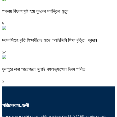
পাবনায় বিদ্যুৎস্পৃষ্ট হয়ে যুব‌কের মর্মান্তিক মৃত্যু
৯
ময়মনসিংহে কৃতি শিক্ষার্থীদের মাঝে “আইজিপি শিক্ষা বৃত্তি” প্রদান
১০
ফুলপুরে নানা আয়োজনে জুলাই গণঅভ্যুত্থান দিবস পালিত
১
পরিচালকমণ্ডলী
সম্পাদক ও প্রকাশক: মো: মুশিদুল আলম (এমবিএ) নির্বাহী সম্পাদক: মো: