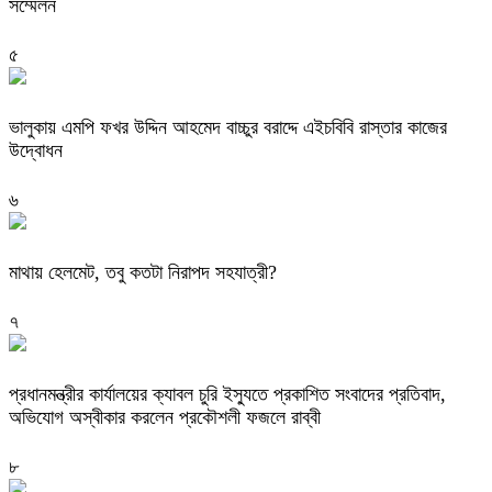
সম্মেলন
৫
ভালুকায় এমপি ফখর উদ্দিন আহমেদ বাচ্চুর বরাদ্দে এইচবিবি রাস্তার কাজের
উদ্বোধন
৬
মাথায় হেলমেট, তবু কতটা নিরাপদ সহযাত্রী?
৭
প্রধানমন্ত্রীর কার্যালয়ের ক্যাবল চুরি ইস্যুতে প্রকাশিত সংবাদের প্রতিবাদ,
অভিযোগ অস্বীকার করলেন প্রকৌশলী ফজলে রাব্বী
৮