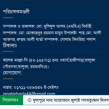
সম্মেলন
পরিচালকমণ্ডলী
ভালুকায় এমপি ফখর উদ্দিন আহমেদ
৬
বাচ্চুর বরাদ্দে এইচবিবি রাস্তার কাজের
উদ্বোধন
সম্পাদক ও প্রকাশক: মো: মুশিদুল আলম (এমবিএ) নির্বাহী
সম্পাদক: মো: মোকছেদুর রহমান মামুন উপদেষ্টা: শাহ্ মো: আলী
মাথায় হেলমেট, তবু কতটা নিরাপদ
আজগর, রুস্তম আলী বার্তা সম্পাদক: গোলাম কিবরিয়া পলাশ
৭
সহযাত্রী?
ঠিকানাঃ
প্রধানমন্ত্রীর কার্যালয়ের ক্যাবল চুরি
কলেজ মহল্লা-সি (৫২-১২৫/০১) ৩নং ওয়ার্ড,হাজীপাড়া,ভালুকা
৮
ইস্যুতে প্রকাশিত সংবাদের প্রতিবাদ,
পৌরসভা,ভালুকা, ময়মনসিংহ।
অভিযোগ অস্বীকার করলেন প্রকৌশলী
যোগাযোগ:
ফজলে রাব্বী
নাম্বার: ০১৭১১-০৫৯৩৩৬ ই-মেইলঃ
পাবনায় বিদ্যুৎস্পৃষ্ট হয়ে যুব‌কের
janatarbarta44@gmail.com
৯
মর্মান্তিক মৃত্যু
শিরোনামঃ
ফুলপুরে নানা আয়োজনে জুলাই গণঅভ্যুত্থান দিবস