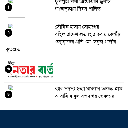
ফুলপুরে নানা আয়োজনে জুলাই
১
গণঅভ্যুত্থান দিবস পালিত
সৌমিক হাসান সোহাগের
২
বহিষ্কারাদেশ প্রত্যাহার করায় কেন্দ্রীয়
নেতৃবৃন্দের প্রতি মো: সবুজ গাজীর
কৃতজ্ঞতা
৩
র‌্যাব সদস্য হত্যা মামলার তদন্তে প্রাপ্ত
৪
আসামি বাবুল সওদাগর গ্রেফতার
মধুপুরে চাঁদের হাঁসি রেস্টুরেন্ট নিয়ে
৫
ষড়যন্ত্র ও অপপ্রচারের বিরুদ্ধে সংবাদ