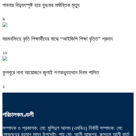
পাবনায় বিদ্যুৎস্পৃষ্ট হয়ে যুব‌কের মর্মান্তিক মৃত্যু
৯
ময়মনসিংহে কৃতি শিক্ষার্থীদের মাঝে “আইজিপি শিক্ষা বৃত্তি” প্রদান
১০
ফুলপুরে নানা আয়োজনে জুলাই গণঅভ্যুত্থান দিবস পালিত
১
পরিচালকমণ্ডলী
সম্পাদক ও প্রকাশক: মো: মুশিদুল আলম (এমবিএ) নির্বাহী সম্পাদক: মো:
মোকছেদুর রহমান মামুন উপদেষ্টা: শাহ্ মো: আলী আজগর, রুস্তম আলী বার্তা