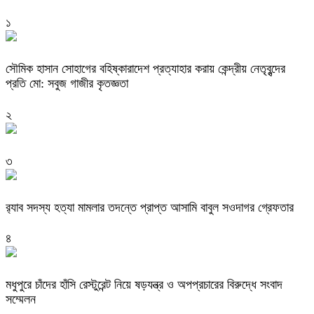
১
সৌমিক হাসান সোহাগের বহিষ্কারাদেশ প্রত্যাহার করায় কেন্দ্রীয় নেতৃবৃন্দের
প্রতি মো: সবুজ গাজীর কৃতজ্ঞতা
২
৩
র‌্যাব সদস্য হত্যা মামলার তদন্তে প্রাপ্ত আসামি বাবুল সওদাগর গ্রেফতার
৪
মধুপুরে চাঁদের হাঁসি রেস্টুরেন্ট নিয়ে ষড়যন্ত্র ও অপপ্রচারের বিরুদ্ধে সংবাদ
সম্মেলন