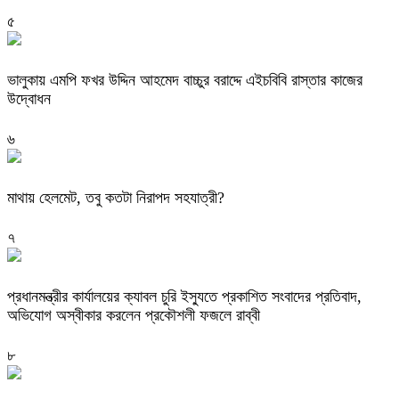
৫
ভালুকায় এমপি ফখর উদ্দিন আহমেদ বাচ্চুর বরাদ্দে এইচবিবি রাস্তার কাজের
উদ্বোধন
৬
মাথায় হেলমেট, তবু কতটা নিরাপদ সহযাত্রী?
৭
প্রধানমন্ত্রীর কার্যালয়ের ক্যাবল চুরি ইস্যুতে প্রকাশিত সংবাদের প্রতিবাদ,
অভিযোগ অস্বীকার করলেন প্রকৌশলী ফজলে রাব্বী
৮