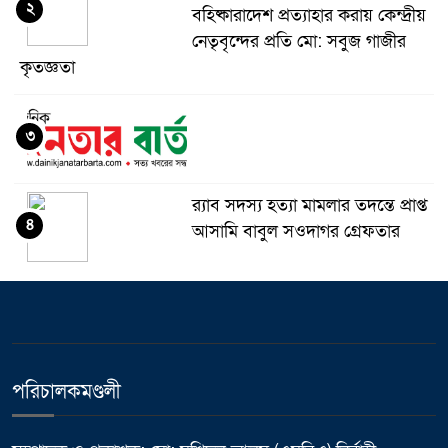
২
বহিষ্কারাদেশ প্রত্যাহার করায় কেন্দ্রীয়
নেতৃবৃন্দের প্রতি মো: সবুজ গাজীর
কৃতজ্ঞতা
৩
র‌্যাব সদস্য হত্যা মামলার তদন্তে প্রাপ্ত
৪
আসামি বাবুল সওদাগর গ্রেফতার
মধুপুরে চাঁদের হাঁসি রেস্টুরেন্ট নিয়ে
৫
ষড়যন্ত্র ও অপপ্রচারের বিরুদ্ধে সংবাদ
সম্মেলন
পরিচালকমণ্ডলী
ভালুকায় এমপি ফখর উদ্দিন আহমেদ
৬
বাচ্চুর বরাদ্দে এইচবিবি রাস্তার কাজের
উদ্বোধন