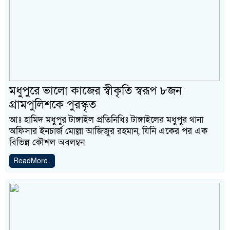
মধুপুরে ভালো কাজের স্বীকৃতি স্বরূপ ৮জন
গ্রামপুলিশকে পুরস্কৃত
আঃ হামিদ মধুপুর টাঙ্গাইল প্রতিনিধিঃ টাঙ্গাইলের মধুপুর থানা
অফিসার ইনচার্জ মোল্লা আজিজুর রহমান, যিনি একের পর এক
বিভিন্ন কৌশল অবলম্বন
ReadMore..