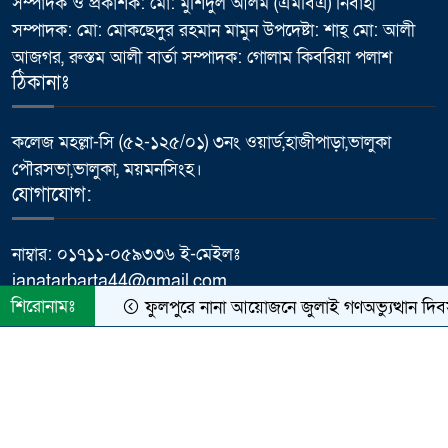
সম্পাদক ও প্রকাশক: মো: মুশিদুল আলম (এমবিএ) নির্বাহী
সম্পাদক: মো: মোকছেদুর রহমান মামুন উপদেষ্টা: শাহ্ মো: আলী
মাথায় হেলমেট, তবু কতটা নিরাপদ
আজগর, রুস্তম আলী বার্তা সম্পাদক: গোলাম কিবরিয়া পলাশ
৭
সহযাত্রী?
ঠিকানাঃ
প্রধানমন্ত্রীর কার্যালয়ের ক্যাবল চুরি
কলেজ মহল্লা-সি (৫২-১২৫/০১) ৩নং ওয়ার্ড,হাজীপাড়া,ভালুকা
৮
ইস্যুতে প্রকাশিত সংবাদের প্রতিবাদ,
পৌরসভা,ভালুকা, ময়মনসিংহ।
অভিযোগ অস্বীকার করলেন প্রকৌশলী
যোগাযোগ:
ফজলে রাব্বী
নাম্বার: ০১৭১১-০৫৯৩৩৬ ই-মেইলঃ
পাবনায় বিদ্যুৎস্পৃষ্ট হয়ে যুব‌কের
janatarbarta44@gmail.com
৯
মর্মান্তিক মৃত্যু
শিরোনামঃ
ফুলপুরে নানা আয়োজনে জুলাই গণঅভ্যুত্থান দিব
ময়মনসিংহে কৃতি শিক্ষার্থীদের মাঝে
© All rights reserved © Dainik Janatar Barta
১০
“আইজিপি শিক্ষা বৃত্তি” প্রদান
কারিগরি সহযোগিতায়ঃ
Meghna Host