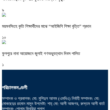
৯
ময়মনসিংহে কৃতি শিক্ষার্থীদের মাঝে “আইজিপি শিক্ষা বৃত্তি” প্রদান
১০
ফুলপুরে নানা আয়োজনে জুলাই গণঅভ্যুত্থান দিবস পালিত
১
পরিচালকমণ্ডলী
সম্পাদক ও প্রকাশক: মো: মুশিদুল আলম (এমবিএ) নির্বাহী সম্পাদক: মো:
মোকছেদুর রহমান মামুন উপদেষ্টা: শাহ্ মো: আলী আজগর, রুস্তম আলী বার্তা
সম্পাদক: গোলাম কিবরিয়া পলাশ