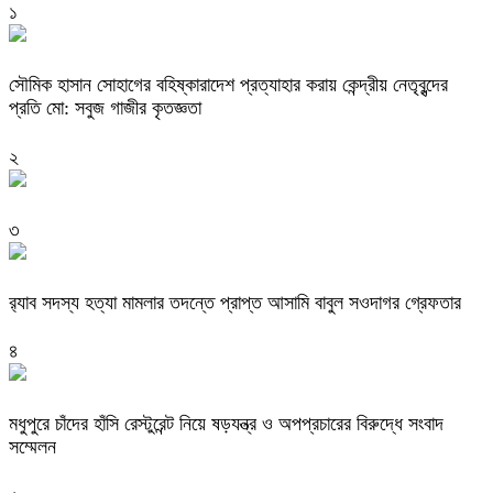
১
সৌমিক হাসান সোহাগের বহিষ্কারাদেশ প্রত্যাহার করায় কেন্দ্রীয় নেতৃবৃন্দের
প্রতি মো: সবুজ গাজীর কৃতজ্ঞতা
২
৩
র‌্যাব সদস্য হত্যা মামলার তদন্তে প্রাপ্ত আসামি বাবুল সওদাগর গ্রেফতার
৪
মধুপুরে চাঁদের হাঁসি রেস্টুরেন্ট নিয়ে ষড়যন্ত্র ও অপপ্রচারের বিরুদ্ধে সংবাদ
সম্মেলন