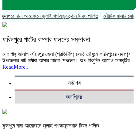
ুলপুরে নানা আয়োজনে জুলাই গণঅভ্যুত্থান দিবস পালিত
সৌমিক হাসান সোহাগের 
ফরিদপুরে পাটের বাম্পার ফলনের সম্ভাবনা
মোঃ শাহ্ জালাল ফরিদপুর জেলা (প্রতিনিধি) চলতি মৌষুমে ফরিদপুরের সদরপুর
উপজেলার পাট চাষীরা আসার আলো দেখছেন। অল্প কিছুদিন আগেও অনাবৃষ্টির
ReadMore..
সর্বশেষ
জনপ্রিয়
ফুলপুরে নানা আয়োজনে জুলাই গণঅভ্যুত্থান দিবস পালিত