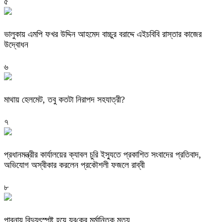
৫
ভালুকায় এমপি ফখর উদ্দিন আহমেদ বাচ্চুর বরাদ্দে এইচবিবি রাস্তার কাজের
উদ্বোধন
৬
মাথায় হেলমেট, তবু কতটা নিরাপদ সহযাত্রী?
৭
প্রধানমন্ত্রীর কার্যালয়ের ক্যাবল চুরি ইস্যুতে প্রকাশিত সংবাদের প্রতিবাদ,
অভিযোগ অস্বীকার করলেন প্রকৌশলী ফজলে রাব্বী
৮
পাবনায় বিদ্যুৎস্পৃষ্ট হয়ে যুব‌কের মর্মান্তিক মৃত্যু