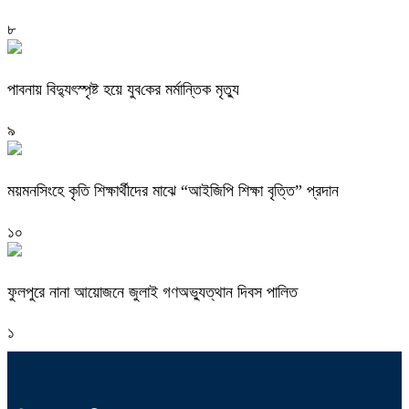
৮
পাবনায় বিদ্যুৎস্পৃষ্ট হয়ে যুব‌কের মর্মান্তিক মৃত্যু
৯
ময়মনসিংহে কৃতি শিক্ষার্থীদের মাঝে “আইজিপি শিক্ষা বৃত্তি” প্রদান
১০
ফুলপুরে নানা আয়োজনে জুলাই গণঅভ্যুত্থান দিবস পালিত
১