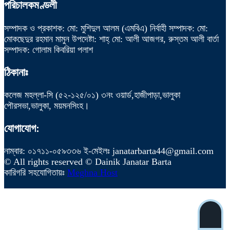
পরিচালকমণ্ডলী
সম্পাদক ও প্রকাশক: মো: মুশিদুল আলম (এমবিএ) নির্বাহী সম্পাদক: মো:
মোকছেদুর রহমান মামুন উপদেষ্টা: শাহ্ মো: আলী আজগর, রুস্তম আলী বার্তা
সম্পাদক: গোলাম কিবরিয়া পলাশ
ঠিকানাঃ
কলেজ মহল্লা-সি (৫২-১২৫/০১) ৩নং ওয়ার্ড,হাজীপাড়া,ভালুকা
পৌরসভা,ভালুকা, ময়মনসিংহ।
যোগাযোগ:
নাম্বার: ০১৭১১-০৫৯৩৩৬ ই-মেইলঃ janatarbarta44@gmail.com
© All rights reserved © Dainik Janatar Barta
কারিগরি সহযোগিতায়ঃ
Meghna Host