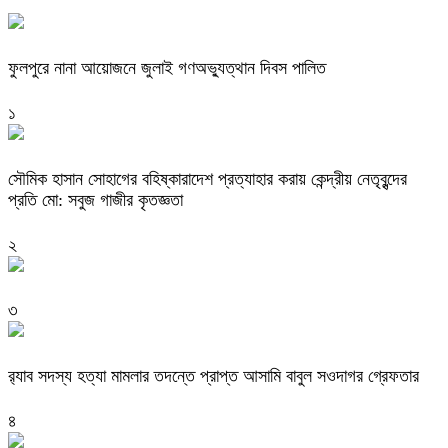
ফুলপুরে নানা আয়োজনে জুলাই গণঅভ্যুত্থান দিবস পালিত
১
সৌমিক হাসান সোহাগের বহিষ্কারাদেশ প্রত্যাহার করায় কেন্দ্রীয় নেতৃবৃন্দের
প্রতি মো: সবুজ গাজীর কৃতজ্ঞতা
২
৩
র‌্যাব সদস্য হত্যা মামলার তদন্তে প্রাপ্ত আসামি বাবুল সওদাগর গ্রেফতার
৪