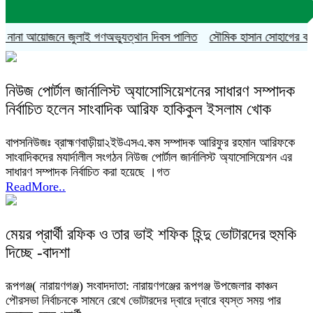
নানা আয়োজনে জুলাই গণঅভ্যুত্থান দিবস পালিত
সৌমিক হাসান সোহাগের বহিষ্কারা
নিউজ পোর্টাল জার্নালিস্ট অ্যাসোসিয়েশনের সাধারণ সম্পাদক
নির্বাচিত হলেন সাংবাদিক আরিফ হাকিকুল ইসলাম খোক
বাপসনিউজঃ ব্রাহ্মণবাড়ীয়া২ইউএসএ.কম সম্পাদক আরিফুর রহমান আরিফকে
সাংবাদিকদের মযার্দালীল সংগঠন নিউজ পোর্টাল জার্নালিস্ট অ্যাসোসিয়েশন এর
সাধারণ সম্পাদক নির্বাচিত করা হয়েছে ।গত
ReadMore..
মেয়র প্রার্থী রফিক ও তার ভাই শফিক হিন্দু ভোটারদের হুমকি
দিচ্ছে -বাদশা
রূপগঞ্জ( নারায়ণগঞ্জ) সংবাদদাতা: নারায়ণগঞ্জের রূপগঞ্জ উপজেলার কাঞ্চন
পৌরসভা নির্বাচনকে সামনে রেখে ভোটারদের দ্বারে দ্বারে ব্যস্ত সময় পার