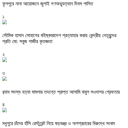
ফুলপুরে নানা আয়োজনে জুলাই গণঅভ্যুত্থান দিবস পালিত
১
সৌমিক হাসান সোহাগের বহিষ্কারাদেশ প্রত্যাহার করায় কেন্দ্রীয় নেতৃবৃন্দের
প্রতি মো: সবুজ গাজীর কৃতজ্ঞতা
২
৩
র‌্যাব সদস্য হত্যা মামলার তদন্তে প্রাপ্ত আসামি বাবুল সওদাগর গ্রেফতার
৪
মধুপুরে চাঁদের হাঁসি রেস্টুরেন্ট নিয়ে ষড়যন্ত্র ও অপপ্রচারের বিরুদ্ধে সংবাদ