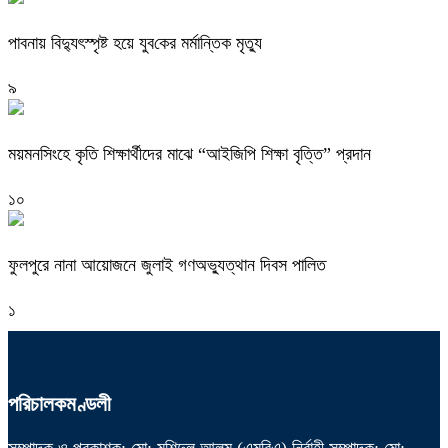
পাবনায় বিদ্যুৎস্পৃষ্ট হয়ে যুব‌কের মর্মান্তিক মৃত্যু
৯
ময়মনসিংহে কৃতি শিক্ষার্থীদের মাঝে “আইজিপি শিক্ষা বৃত্তি” প্রদান
১০
ফুলপুরে নানা আয়োজনে জুলাই গণঅভ্যুত্থান দিবস পালিত
১
পরিচালকমণ্ডলী
সম্পাদক ও প্রকাশক: মো: মুশিদুল আলম (এমবিএ) নির্বাহী সম্পাদক: মো: