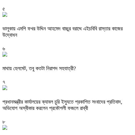
৫
ভালুকায় এমপি ফখর উদ্দিন আহমেদ বাচ্চুর বরাদ্দে এইচবিবি রাস্তার কাজের
উদ্বোধন
৬
মাথায় হেলমেট, তবু কতটা নিরাপদ সহযাত্রী?
৭
প্রধানমন্ত্রীর কার্যালয়ের ক্যাবল চুরি ইস্যুতে প্রকাশিত সংবাদের প্রতিবাদ,
অভিযোগ অস্বীকার করলেন প্রকৌশলী ফজলে রাব্বী
৮