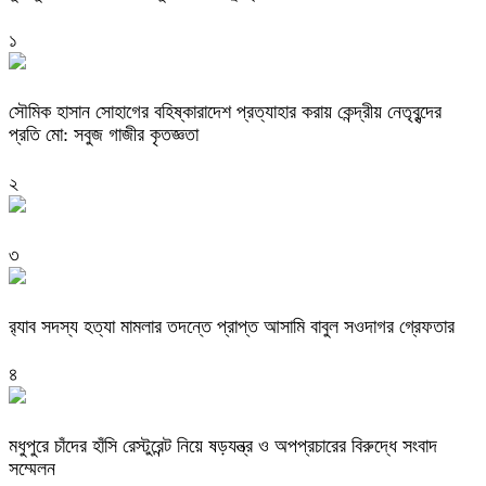
১
সৌমিক হাসান সোহাগের বহিষ্কারাদেশ প্রত্যাহার করায় কেন্দ্রীয় নেতৃবৃন্দের
প্রতি মো: সবুজ গাজীর কৃতজ্ঞতা
২
৩
র‌্যাব সদস্য হত্যা মামলার তদন্তে প্রাপ্ত আসামি বাবুল সওদাগর গ্রেফতার
৪
মধুপুরে চাঁদের হাঁসি রেস্টুরেন্ট নিয়ে ষড়যন্ত্র ও অপপ্রচারের বিরুদ্ধে সংবাদ
সম্মেলন