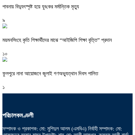
পাবনায় বিদ্যুৎস্পৃষ্ট হয়ে যুব‌কের মর্মান্তিক মৃত্যু
৯
ময়মনসিংহে কৃতি শিক্ষার্থীদের মাঝে “আইজিপি শিক্ষা বৃত্তি” প্রদান
১০
ফুলপুরে নানা আয়োজনে জুলাই গণঅভ্যুত্থান দিবস পালিত
১
পরিচালকমণ্ডলী
সম্পাদক ও প্রকাশক: মো: মুশিদুল আলম (এমবিএ) নির্বাহী সম্পাদক: মো:
মোকছেদুর রহমান মামুন উপদেষ্টা: শাহ্ মো: আলী আজগর, রুস্তম আলী বার্তা