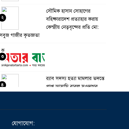
সৌমিক হাসান সোহাগের
২
বহিষ্কারাদেশ প্রত্যাহার করায়
কেন্দ্রীয় নেতৃবৃন্দের প্রতি মো:
সবুজ গাজীর কৃতজ্ঞতা
৩
র‌্যাব সদস্য হত্যা মামলার তদন্তে
৪
প্রাপ্ত আসামি বাবুল সওদাগর
গ্রেফতার
মধুপুরে চাঁদের হাঁসি রেস্টুরেন্ট
৫
নিয়ে ষড়যন্ত্র ও অপপ্রচারের
যোগাযোগ:
বিরুদ্ধে সংবাদ সম্মেলন