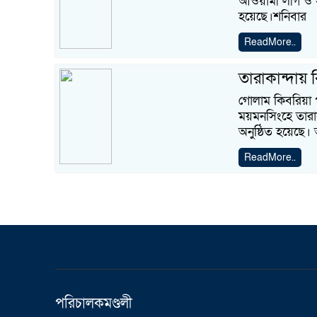
আওয়ামী লীগ ও 
হয়েছে।শনিবার
ReadMore..
তারাকান্দায় ব
গোলাম কিবরিয়া 
ময়মনসিংহে তারা
অনুষ্ঠিত হয়েছে
ReadMore..
পরিচালকমণ্ডলী