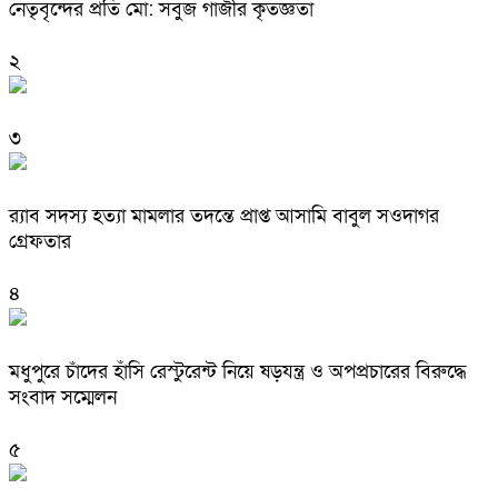
নেতৃবৃন্দের প্রতি মো: সবুজ গাজীর কৃতজ্ঞতা
২
৩
র‌্যাব সদস্য হত্যা মামলার তদন্তে প্রাপ্ত আসামি বাবুল সওদাগর
গ্রেফতার
৪
মধুপুরে চাঁদের হাঁসি রেস্টুরেন্ট নিয়ে ষড়যন্ত্র ও অপপ্রচারের বিরুদ্ধে
সংবাদ সম্মেলন
৫