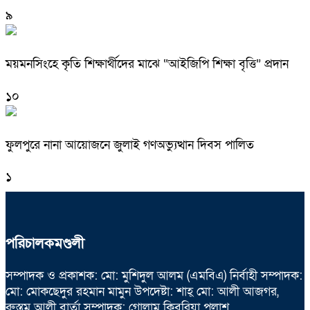
৯
ময়মনসিংহে কৃতি শিক্ষার্থীদের মাঝে “আইজিপি শিক্ষা বৃত্তি” প্রদান
১০
ফুলপুরে নানা আয়োজনে জুলাই গণঅভ্যুত্থান দিবস পালিত
১
পরিচালকমণ্ডলী
সম্পাদক ও প্রকাশক: মো: মুশিদুল আলম (এমবিএ) নির্বাহী সম্পাদক:
মো: মোকছেদুর রহমান মামুন উপদেষ্টা: শাহ্ মো: আলী আজগর,
রুস্তম আলী বার্তা সম্পাদক: গোলাম কিবরিয়া পলাশ