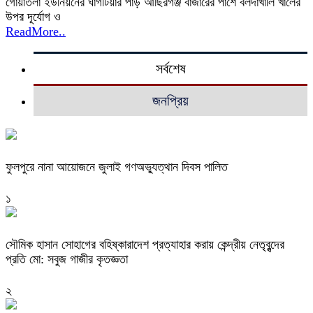
গোয়াতলা ইউনিয়নের ঘাগটিয়ার পাড় আছিরগঞ্জ বাজারের পাশে বলদাখালি খালের
উপর দূর্যোগ ও
ReadMore..
সর্বশেষ
জনপ্রিয়
ফুলপুরে নানা আয়োজনে জুলাই গণঅভ্যুত্থান দিবস পালিত
১
সৌমিক হাসান সোহাগের বহিষ্কারাদেশ প্রত্যাহার করায় কেন্দ্রীয় নেতৃবৃন্দের
প্রতি মো: সবুজ গাজীর কৃতজ্ঞতা
২