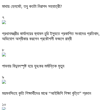
মাথায় হেলমেট, তবু কতটা নিরাপদ সহযাত্রী?
৭
প্রধানমন্ত্রীর কার্যালয়ের ক্যাবল চুরি ইস্যুতে প্রকাশিত সংবাদের প্রতিবাদ,
অভিযোগ অস্বীকার করলেন প্রকৌশলী ফজলে রাব্বী
৮
পাবনায় বিদ্যুৎস্পৃষ্ট হয়ে যুব‌কের মর্মান্তিক মৃত্যু
৯
ময়মনসিংহে কৃতি শিক্ষার্থীদের মাঝে “আইজিপি শিক্ষা বৃত্তি” প্রদান
১০