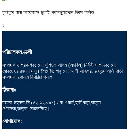
ফুলপুরে নানা আয়োজনে জুলাই গণঅভ্যুত্থান দিবস পালিত
১
পরিচালকমণ্ডলী
সম্পাদক ও প্রকাশক: মো: মুশিদুল আলম (এমবিএ) নির্বাহী সম্পাদক: মো:
মোকছেদুর রহমান মামুন উপদেষ্টা: শাহ্ মো: আলী আজগর, রুস্তম আলী বার্তা
সম্পাদক: গোলাম কিবরিয়া পলাশ
ঠিকানাঃ
কলেজ মহল্লা-সি (৫২-১২৫/০১) ৩নং ওয়ার্ড,হাজীপাড়া,ভালুকা
পৌরসভা,ভালুকা, ময়মনসিংহ।
যোগাযোগ: