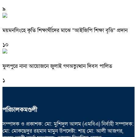
৯
ময়মনসিংহে কৃতি শিক্ষার্থীদের মাঝে “আইজিপি শিক্ষা বৃত্তি” প্রদান
১০
ফুলপুরে নানা আয়োজনে জুলাই গণঅভ্যুত্থান দিবস পালিত
১
পরিচালকমণ্ডলী
সম্পাদক ও প্রকাশক: মো: মুশিদুল আলম (এমবিএ) নির্বাহী সম্পাদক:
মো: মোকছেদুর রহমান মামুন উপদেষ্টা: শাহ্ মো: আলী আজগর,