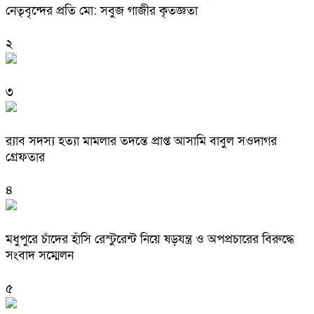
নেতৃবৃন্দের প্রতি মো: সবুজ গাজীর কৃতজ্ঞতা
২
৩
র‌্যাব সদস্য হত্যা মামলার তদন্তে প্রাপ্ত আসামি বাবুল সওদাগর
গ্রেফতার
৪
মধুপুরে চাঁদের হাঁসি রেস্টুরেন্ট নিয়ে ষড়যন্ত্র ও অপপ্রচারের বিরুদ্ধে
সংবাদ সম্মেলন
৫