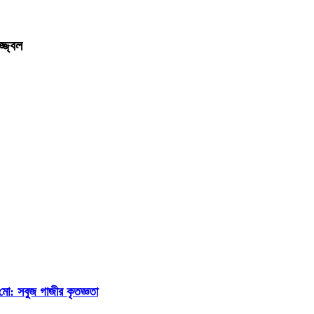
্জ্বল
ি মো: সবুজ গাজীর কৃতজ্ঞতা