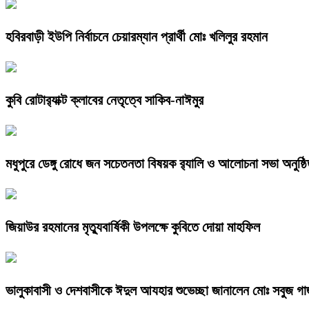
হবিরবাড়ী ইউপি নির্বাচনে চেয়ারম্যান প্রার্থী মোঃ খলিলুর রহমান
কুবি রোটার‍্যাক্ট ক্লাবের নেতৃত্বে সাকিব-নাঈমুর
মধুপুরে ডেঙ্গু রোধে জন সচেতনতা বিষয়ক র‍্যালি ও আলোচনা সভা অনুষ্ঠ
জিয়াউর রহমানের মৃত্যুবার্ষিকী উপলক্ষে কুবিতে দোয়া মাহফিল
ভালুকাবাসী ও দেশবাসীকে ঈদুল আযহার শুভেচ্ছা জানালেন মোঃ সবুজ গা