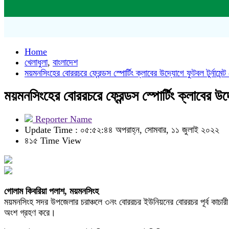
Home
খেলাধুলা
,
বাংলাদেশ
ময়মনসিংহের বোররচরে ফ্রেন্ডস স্পোর্টিং ক্লাবের উদ্যোগে ফুটবল টুর্নামেন্ট 
ময়মনসিংহের বোররচরে ফ্রেন্ডস স্পোর্টিং ক্লাবের উদ্যো
Reporter Name
Update Time : ০৫:৫২:৪৪ অপরাহ্ন, সোমবার, ১১ জুলাই ২০২২
৪১৫ Time View
গোলাম কিবরিয়া পলাশ, ময়মনসিংহ
ময়মনসিংহ সদর উপজেলার চরাঞ্চলে ৩নং বোররচর ইউনিয়নের বোররচর পূর্ব কাচারী বাজ
অংশ গ্রহণ করে।