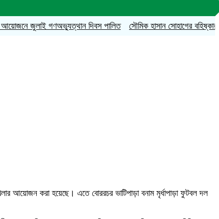
নে জুলাই গণঅভ্যুত্থান দিবস পালিত
সৌমিক হাসান সোহাগের বহিষ্কারাদেশ প্রত্যা
নাল খেলার আয়োজন করা হয়েছে। এতে বোররচর ভাটিপাড়া বনাম মৃর্ধাপাড়া ফুটবল দল