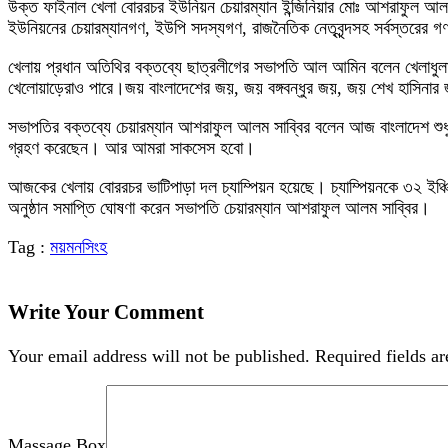
উক্ত ফাইনাল খেলা বোররচর ইউনিয়ন চেয়ারম্যান ইন্জিনিয়ার মোঃ আশরাফুল আ
ইউনিয়নের চেয়ারম্যানগণ, ইউপি সদস্যগণ, রাজনৈতিক নেতৃবৃন্দসহ সর্বস্তরের গণ্
খেলায় প্রধান অতিথির বক্তব্যে ছাত্রলীগের সভাপতি আল আমিন বলেন খেলাধুলা
খেলোয়াড়েরাও পারে।জয় বাংলাদেশের জয়, জয় বঙ্গবন্ধুর জয়, জয় শেখ হাসিনা
সভাপতির বক্তব্যে চেয়ারম্যান আশরাফুল আলম সাব্বির বলেন আজ বাংলাদেশ শুধু 
গ্রহণ করেছেন। আর আমরা সাকসেস হবো।
আজকের খেলায় বোররচর ভাটিপাড়া দল চ্যাম্পিয়ন হয়েছে। চ্যাম্পিয়নকে ৩২ ইঞ্চি
অনুষ্ঠান সমাপ্তি ঘোষণা করেন সভাপতি চেয়ারম্যান আশরাফুল আলম সাব্বির।
Tag :
ময়মনসিংহ
Write Your Comment
Your email address will not be published.
Required fields a
Massage Box